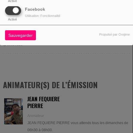
Activé
Facebook
Utilisation: Fonctionnalité
Activé
DIMANCHE, DE 06:30 À 08:00
Propulsé par Orejime
Sauvegarder
8061VUES
ANIMATEUR(S) DE L’ÉMISSION
JEAN FEQUIERE
PIERRE
Animateur
JEAN FEQUIERE PIERRE vous attends tous les dimanches de
06h30 à 08h00.