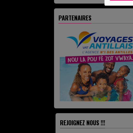
savez-vous vraiment ce qu'il se
passe une fois les dons récupéré
Derrière les portes...
PARTENAIRES
REJOIGNEZ NOUS !!!