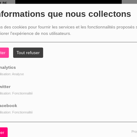
 DE...
nter
nformations que nous collectons
sage
dant
ns des cookies pour fournir les services et les fonctionnalités proposés s
ois
iorer l'expérience de nos utilisateurs.
PARTENAIRES
JEU
ter
Tout refuser
A...
nalytics
cés
ilisation: Analyse
ont
URS
oût.
witter
t à
ilisation: Fonctionnalité
cés
acebook
ont
OIS
oût.
ilisation: Fonctionnalité
nt à
ar
 des
Pro
er
is