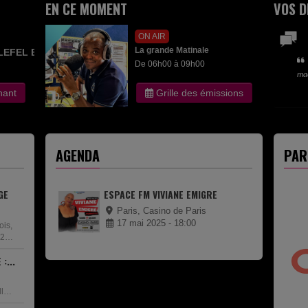
EN CE MOMENT
VOS D
ON AIR
La grande Matinale
LEFEL EDITH
De 06h00 à 09h00
ma
nant
Grille des émissions
AGENDA
PAR
GE
ESPACE FM VIVIANE EMIGRE
Paris, Casino de Paris
17 mai 2025 - 18:00
ois,
72
:...
e.
llets
ou