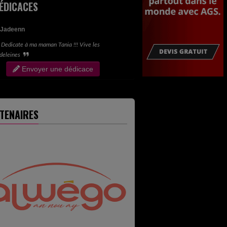
ÉDICACES
Jadeenn
Dedicate à ma maman Tania !!! Vive les
deleines
Envoyer une dédicace
TENAIRES