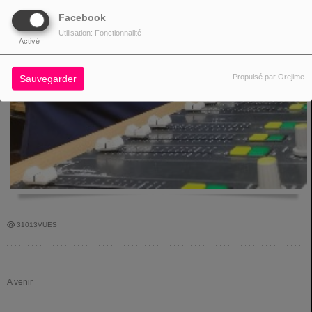
Facebook
Utilisation: Fonctionnalité
Activé
Propulsé par Orejime
Sauvegarder
31013VUES
A venir