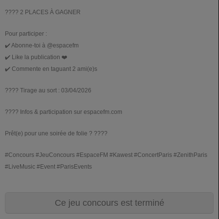
????️ 2 PLACES À GAGNER
Pour participer :
✔️ Abonne-toi à @espacefm
✔️ Like la publication ❤️
✔️ Commente en taguant 2 ami(e)s
???? Tirage au sort : 03/04/2026
???? Infos & participation sur espacefm.com
Prêt(e) pour une soirée de folie ? ????
#Concours #JeuConcours #EspaceFM #Kawest #ConcertParis #ZenithParis
#LiveMusic #Event #ParisEvents