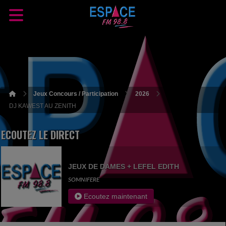
Jeux Concours / Participation
2026
DJ KAWEST AU ZENITH
ECOUTEZ LE DIRECT
JEUX DE DAMES + LEFEL EDITH
SOMNIFERE
Ecoutez maintenant