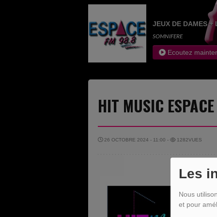
JEUX DE DAMES + 
SOMNIFERE
Ecoutez mainte
HIT MUSIC ESPACE
26 OCTOBRE 2024 - 11:00 -
1282VUES
Les i
Nous utiliso
et pour amél