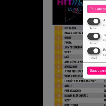
Tout accep
A
Ut
Activé
T
Ut
Activé
F
Ut
Activé
Sauvegard