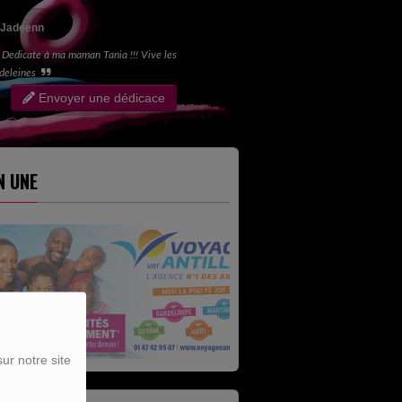
Jadeenn
Dedicate à ma maman Tania !!! Vive les
deleines
Envoyer une dédicace
N UNE
ur notre site