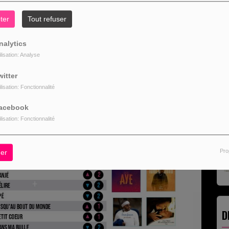
R
ter
Tout refuser
nalytics
ilisation: Analyse
witter
L
ilisation: Fonctionnalité
acebook
ilisation: Fonctionnalité
Pro
er
D