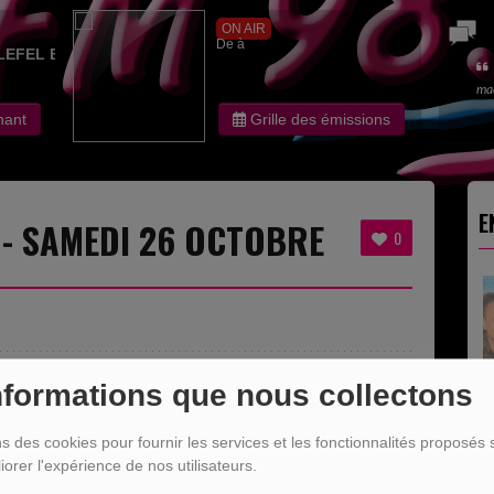
ON AIR
De à
LEFEL EDITH
ma
nant
Grille des émissions
E
 - SAMEDI 26 OCTOBRE
0
nformations que nous collectons
ns des cookies pour fournir les services et les fonctionnalités proposés s
iorer l'expérience de nos utilisateurs.