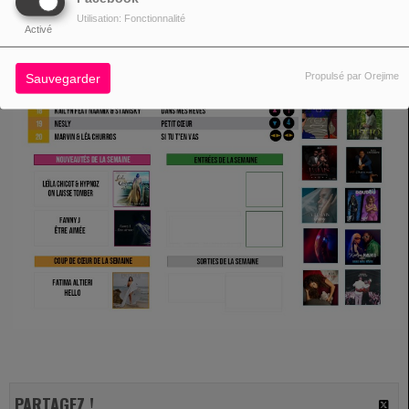
Utilisation: Fonctionnalité
Activé
Propulsé par Orejime
Sauvegarder
PARTAGEZ !