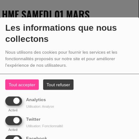
HME SAMEDI 01 MARS
Les informations que nous
collectons
01 MARS 2025 - 12:00 -
1303VUES
Nous utilisons des cookies pour fournir les services et les
fonctionnalités proposés sur notre site et pour améliorer
l'expérience de nos utilisateurs.
Tout accepter
Tout refuser
Analytics
Utilisation: Analyse
Activé
Twitter
Utilisation: Fonctionnalité
Activé
Facebook