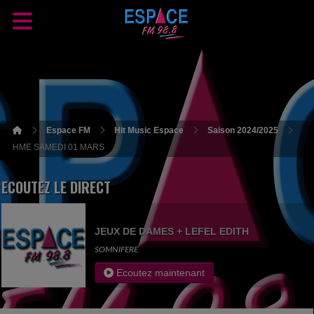
Espace FM
Hit Music Espace
Saison 2024/2025
HME SAMEDI 01 MARS
ECOUTEZ LE DIRECT
JEUX DE DAMES + LEFEL EDITH
SOMNIFERE
Ecoutez maintenant