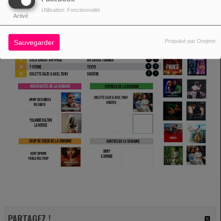
Utilisation: Fonctionnalité
Activé
Propulsé par Orejime
Sauvegarder
PARTAGEZ !