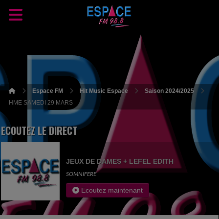
Espace FM
Hit Music Espace
Saison 2024/2025
HME SAMEDI 29 MARS
ECOUTEZ LE DIRECT
JEUX DE DAMES + LEFEL EDITH
SOMNIFERE
Ecoutez maintenant