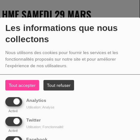
HME SAMEDI 29 MARS
Les informations que nous
collectons
29 MARS 2025 - 12:00 -
1589VUES
Nous utilisons des cookies pour fournir les services et les
fonctionnalités proposés sur notre site et pour améliorer
l'expérience de nos utilisateurs.
Tout accepter
Tout refuser
Analytics
Utilisation: Analyse
Activé
Twitter
Utilisation: Fonctionnalité
Activé
Facebook