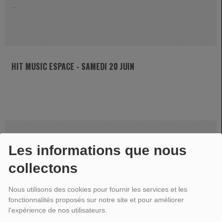
...
HIT MUSIC ESPACE - SAMEDI 20 JUIN
HIT MUSIC ESPACE - SAMEDI 13 JUIN
Les informations que nous
collectons
Nous utilisons des cookies pour fournir les services et les
fonctionnalités proposés sur notre site et pour améliorer
l'expérience de nos utilisateurs.
HIT MUSIC ESPACE - SAMEDI 07 MARS