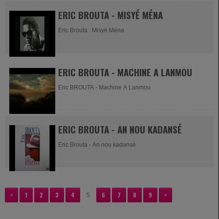
ERIC BROUTA - MISYÉ MÉNA
Eric Brouta : Misyé Ména
ERIC BROUTA - MACHINE A LANMOU
Eric BROUTA - Machine A Lanmou
ERIC BROUTA - AN NOU KADANSÉ
Eric Brouta - An nou kadansé
<
1
2
3
4
6
7
8
9
>
5