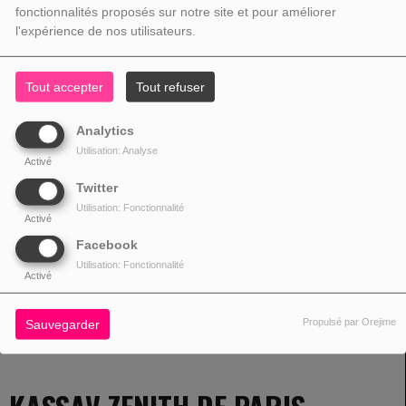
KASSAV ZENITH DE PARIS
fonctionnalités proposés sur notre site et pour améliorer
l'expérience de nos utilisateurs.
Tout accepter
Tout refuser
Analytics
Utilisation: Analyse
Activé
Twitter
Utilisation: Fonctionnalité
Activé
Facebook
Utilisation: Fonctionnalité
Activé
Propulsé par Orejime
Sauvegarder
16 JUILLET 2013 - 10:41